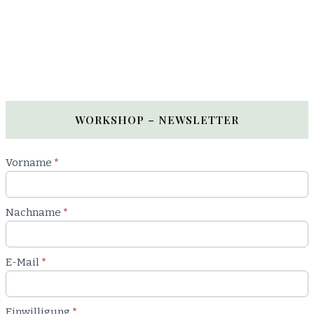
WORKSHOP – NEWSLETTER
Newsletter
Vorname
*
Workshop
Nachname
*
E-Mail
*
Einwilligung
*