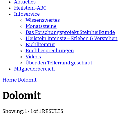
Aktuelles
Heilstein-ABC
Infoservice
Wissenswertes
Monatssteine
Das Forschungsprojekt Steinheilkunde
Heilstein Intensiv – Erleben & Verstehen
Fachliteratur
Buchbesprechungen
Videos
Über den Tellerrand geschaut
Mitgliederbereich
Home
Dolomit
Dolomit
Showing: 1 - 1 of 1 RESULTS