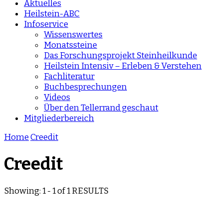
Aktuelles
Heilstein-ABC
Infoservice
Wissenswertes
Monatssteine
Das Forschungsprojekt Steinheilkunde
Heilstein Intensiv – Erleben & Verstehen
Fachliteratur
Buchbesprechungen
Videos
Über den Tellerrand geschaut
Mitgliederbereich
Home
Creedit
Creedit
Showing: 1 - 1 of 1 RESULTS