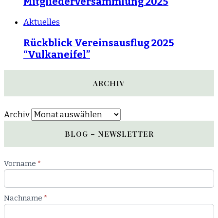
Mitgliederversammlung 2025
Aktuelles
Rückblick Vereinsausflug 2025
“Vulkaneifel”
ARCHIV
Archiv
BLOG – NEWSLETTER
Newsletter
Vorname
*
Blog
Nachname
*