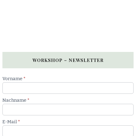
WORKSHOP – NEWSLETTER
Newsletter
Vorname
*
Workshop
Nachname
*
E-Mail
*