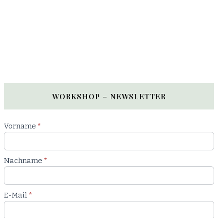
WORKSHOP – NEWSLETTER
Newsletter
Vorname
*
Workshop
Nachname
*
E-Mail
*