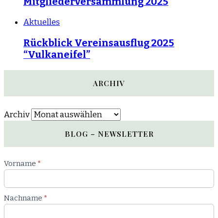
Mitgliederversammlung 2025
Aktuelles
Rückblick Vereinsausflug 2025
“Vulkaneifel”
ARCHIV
Archiv
BLOG – NEWSLETTER
Newsletter
Vorname
*
Blog
Nachname
*