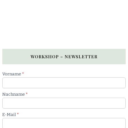
WORKSHOP – NEWSLETTER
Newsletter
Vorname
*
Workshop
Nachname
*
E-Mail
*