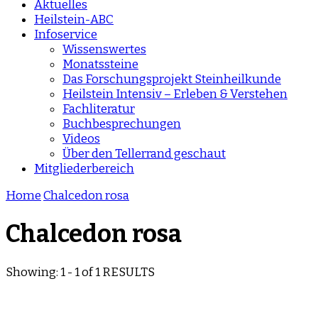
Aktuelles
Heilstein-ABC
Infoservice
Wissenswertes
Monatssteine
Das Forschungsprojekt Steinheilkunde
Heilstein Intensiv – Erleben & Verstehen
Fachliteratur
Buchbesprechungen
Videos
Über den Tellerrand geschaut
Mitgliederbereich
Home
Chalcedon rosa
Chalcedon rosa
Showing: 1 - 1 of 1 RESULTS