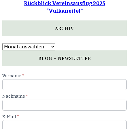
Rückblick Vereinsausflug 2025
“Vulkaneifel”
ARCHIV
Archiv
BLOG – NEWSLETTER
Newsletter
Vorname
*
Blog
Nachname
*
E-Mail
*