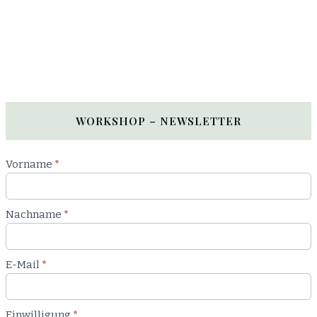
WORKSHOP – NEWSLETTER
Newsletter
Vorname
*
Workshop
Nachname
*
E-Mail
*
Einwilligung
*