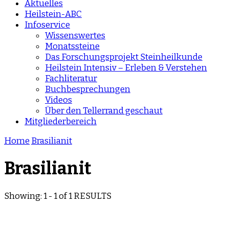
Aktuelles
Heilstein-ABC
Infoservice
Wissenswertes
Monatssteine
Das Forschungsprojekt Steinheilkunde
Heilstein Intensiv – Erleben & Verstehen
Fachliteratur
Buchbesprechungen
Videos
Über den Tellerrand geschaut
Mitgliederbereich
Home
Brasilianit
Brasilianit
Showing: 1 - 1 of 1 RESULTS