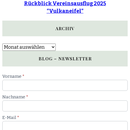
Rückblick Vereinsausflug 2025
“Vulkaneifel”
ARCHIV
Archiv
BLOG – NEWSLETTER
Newsletter
Vorname
*
Blog
Nachname
*
E-Mail
*