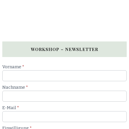
WORKSHOP – NEWSLETTER
Newsletter
Vorname
*
Workshop
Nachname
*
E-Mail
*
Einwilligung
*