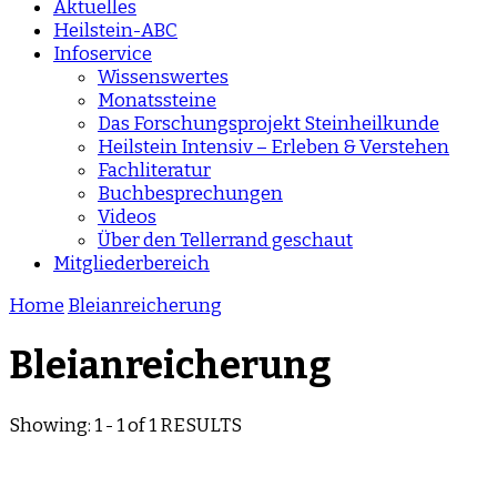
Aktuelles
Heilstein-ABC
Infoservice
Wissenswertes
Monatssteine
Das Forschungsprojekt Steinheilkunde
Heilstein Intensiv – Erleben & Verstehen
Fachliteratur
Buchbesprechungen
Videos
Über den Tellerrand geschaut
Mitgliederbereich
Home
Bleianreicherung
Bleianreicherung
Showing: 1 - 1 of 1 RESULTS