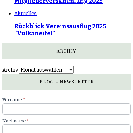
Mitgliederversammlung 2025
Aktuelles
Rückblick Vereinsausflug 2025
“Vulkaneifel”
ARCHIV
Archiv
BLOG – NEWSLETTER
Newsletter
Vorname
*
Blog
Nachname
*