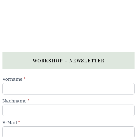
WORKSHOP – NEWSLETTER
Newsletter
Vorname
*
Workshop
Nachname
*
E-Mail
*