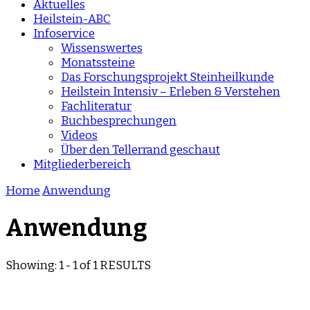
Aktuelles
Heilstein-ABC
Infoservice
Wissenswertes
Monatssteine
Das Forschungsprojekt Steinheilkunde
Heilstein Intensiv – Erleben & Verstehen
Fachliteratur
Buchbesprechungen
Videos
Über den Tellerrand geschaut
Mitgliederbereich
Home
Anwendung
Anwendung
Showing: 1 - 1 of 1 RESULTS