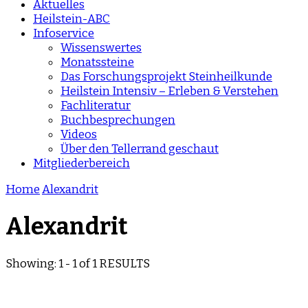
Aktuelles
Heilstein-ABC
Infoservice
Wissenswertes
Monatssteine
Das Forschungsprojekt Steinheilkunde
Heilstein Intensiv – Erleben & Verstehen
Fachliteratur
Buchbesprechungen
Videos
Über den Tellerrand geschaut
Mitgliederbereich
Home
Alexandrit
Alexandrit
Showing: 1 - 1 of 1 RESULTS