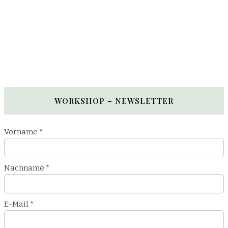
WORKSHOP – NEWSLETTER
Newsletter
Vorname
*
Workshop
Nachname
*
E-Mail
*