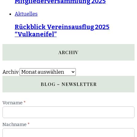
Mitgliederversammlung 2025
Aktuelles
Rückblick Vereinsausflug 2025
“Vulkaneifel”
ARCHIV
Archiv
BLOG – NEWSLETTER
Newsletter
Vorname
*
Blog
Nachname
*