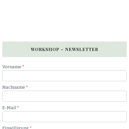
WORKSHOP – NEWSLETTER
Newsletter
Vorname
*
Workshop
Nachname
*
E-Mail
*
Einwilligung
*