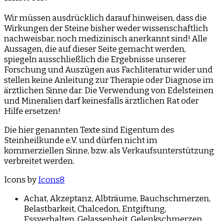
Wir müssen ausdrücklich darauf hinweisen, dass die
Wirkungen der Steine bisher weder wissenschaftlich
nachweisbar, noch medizinisch anerkannt sind! Alle
Aussagen, die auf dieser Seite gemacht werden,
spiegeln ausschließlich die Ergebnisse unserer
Forschung und Auszügen aus Fachliteratur wider und
stellen keine Anleitung zur Therapie oder Diagnose im
ärztlichen Sinne dar. Die Verwendung von Edelsteinen
und Mineralien darf keinesfalls ärztlichen Rat oder
Hilfe ersetzen!
Die hier genannten Texte sind Eigentum des
Steinheilkunde e.V. und dürfen nicht im
kommerziellen Sinne, bzw. als Verkaufsunterstützung
verbreitet werden.
Icons by
Icons8
Achat
,
Akzeptanz
,
Albträume
,
Bauchschmerzen
,
Belastbarkeit
,
Chalcedon
,
Entgiftung
,
Essverhalten
,
Gelassenheit
,
Gelenkschmerzen
,